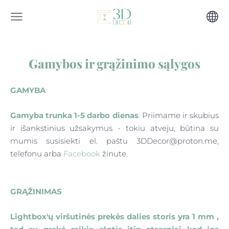
Gamybos ir grąžinimo sąlygos
GAMYBA
Gamyba trunka 1-5 darbo dienas
.
Priimame ir skubius
ir išankstinius užsakymus - tokiu atveju, būtina
su
mumis susisiekti el. paštu
3DDecor@proton.me
,
telefonu arba
Facebook
žinute.
GRĄŽINIMAS
Lightbox'ų viršutinės prekės dalies storis yra 1 mm ,