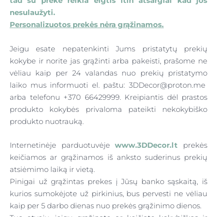
tad su prekė reikia elgtis itin atsargiai kad jos
nesulaužyti.
Personalizuotos prekės nėra grąžinamos.
Jeigu esate nepatenkinti Jums pristatytų prekių
kokybe ir norite jas grąžinti arba pakeisti, prašome ne
vėliau kaip per 24 valandas nuo prekių pristatymo
laiko mus informuoti el. paštu:
3DDecor@proton.me
arba telefonu +370 66429999. Kreipiantis dėl prastos
produkto kokybės privaloma pateikti nekokybiško
produkto nuotrauką.
Internetinėje parduotuvėje
www.3DDecor.lt
prekės
keičiamos ar grąžinamos iš anksto suderinus prekių
atsiėmimo laiką ir vietą.
Pinigai už grąžintas prekes į Jūsų banko sąskaitą, iš
kurios sumokėjote už pirkinius, bus pervesti ne vėliau
kaip per 5 darbo dienas nuo prekės grąžinimo dienos.