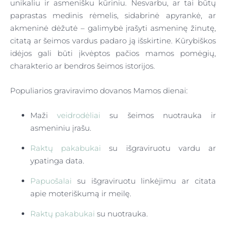
unikaliu ir asmenišku kūriniu. Nesvarbu, ar tai būtų
paprastas medinis rėmelis, sidabrinė apyrankė, ar
akmeninė dėžutė – galimybė įrašyti asmeninę žinutę,
citatą ar šeimos vardus padaro ją išskirtine. Kūrybiškos
idėjos gali būti įkvėptos pačios mamos pomėgių,
charakterio ar bendros šeimos istorijos.
Populiarios graviravimo dovanos Mamos dienai:
Maži
veidrodėliai
su šeimos nuotrauka ir
asmeniniu įrašu.
Raktų pakabukai
su išgraviruotu vardu ar
ypatinga data.
Papuošalai
su išgraviruotu linkėjimu ar citata
apie moteriškumą ir meilę.
Raktų pakabukai
su nuotrauka.