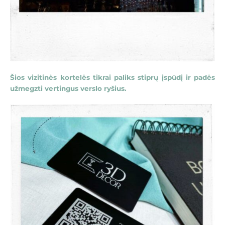
Šios vizitinės kortelės tikrai paliks stiprų įspūdį ir padės
užmegzti vertingus verslo ryšius.