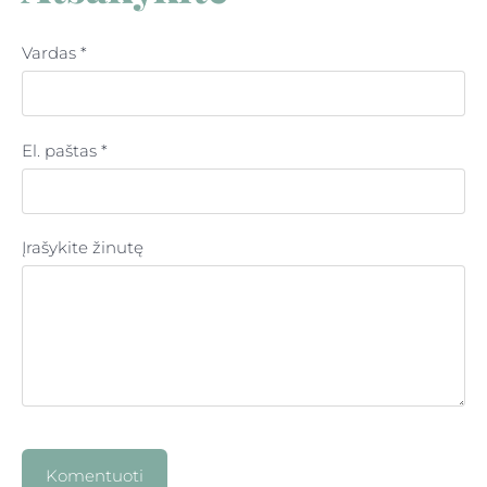
Vardas *
El. paštas *
Įrašykite žinutę