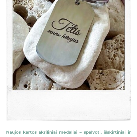
Naujos kartos akriliniai medaliai – spalvoti, išskirtiniai ir