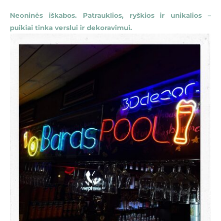
Neoninės iškabos. Patrauklios, ryškios ir unikalios –
puikiai tinka verslui ir dekoravimui.