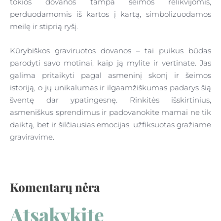
tokios dovanos tampa šeimos relikvijomis,
perduodamomis iš kartos į kartą, simbolizuodamos
meilę ir stiprią ryšį.
Kūrybiškos graviruotos dovanos – tai puikus būdas
parodyti savo motinai, kaip ją mylite ir vertinate. Jas
galima pritaikyti pagal asmeninį skonį ir šeimos
istoriją, o jų unikalumas ir ilgaamžiškumas padarys šią
šventę dar ypatingesnę. Rinkitės išskirtinius,
asmeniškus sprendimus ir padovanokite mamai ne tik
daiktą, bet ir šilčiausias emocijas, užfiksuotas gražiame
graviravime.
Komentarų nėra
Atsakykite