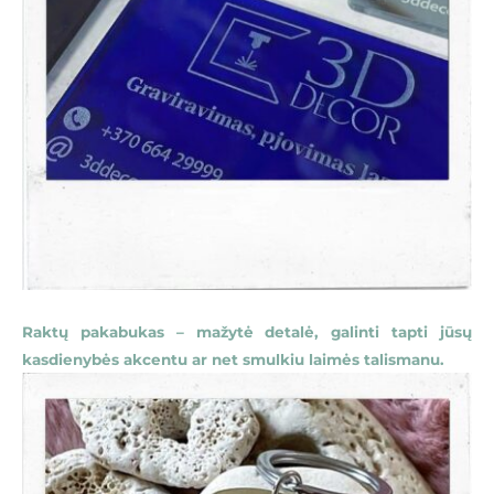
Raktų pakabukas – mažytė detalė, galinti tapti jūsų
kasdienybės akcentu ar net smulkiu laimės talismanu.