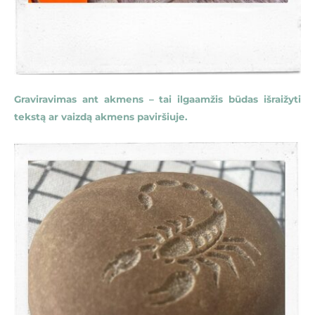
Graviravimas ant akmens – tai ilgaamžis būdas išraižyti
tekstą ar vaizdą akmens paviršiuje.