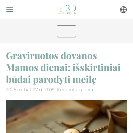
Graviruotos dovanos
Mamos dienai: išskirtiniai
būdai parodyti meilę
2025 m. bal. 27 d. 13:09,
Komentarų nėra