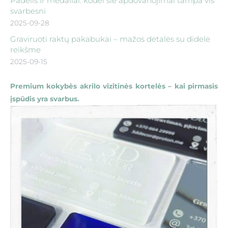
Padelis ir medaliai: kodėl šie apdovanojimai tampa vis
svarbesni
2025-09-28
Graviruoti raktų pakabukai – mažos detalės su didele
reikšme
2025-09-15
Premium kokybės akrilo vizitinės kortelės – kai pirmasis
įspūdis yra svarbus.