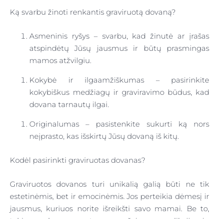
Ką svarbu žinoti renkantis graviruotą dovaną?
Asmeninis ryšys – svarbu, kad žinutė ar įrašas
atspindėtų Jūsų jausmus ir būtų prasmingas
mamos atžvilgiu.
Kokybė ir ilgaamžiškumas – pasirinkite
kokybiškus medžiagų ir graviravimo būdus, kad
dovana tarnautų ilgai.
Originalumas – pasistenkite sukurti ką nors
neįprasto, kas išskirtų Jūsų dovaną iš kitų.
Kodėl pasirinkti graviruotas dovanas?
Graviruotos dovanos turi unikalią galią būti ne tik
estetinėmis, bet ir emocinėmis. Jos perteikia dėmesį ir
jausmus, kuriuos norite išreikšti savo mamai. Be to,