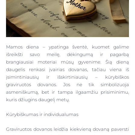
Mamos diena – ypatinga šventė, kuomet galime
išreikšti savo meilę, dėkingumą ir pagarbą
brangiausiai moteriai mūsų gyvenime. Šią dieną
daugelis renkasi įvairias dovanas, tačiau viena iš
įsimintiniausių ir išskirtiniausių – kūrybiškos
graviruotos dovanos. Jos ne tik simbolizuoja
asmeniškumą, bet ir tampa ilgaamžiu prisiminimu,
kuris džiugins daugelį metų.
Kūrybiškumas ir individualumas
Graviruotos dovanos leidžia kiekvieną dovaną paversti