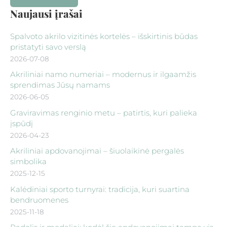
Naujausi įrašai
Spalvoto akrilo vizitinės kortelės – išskirtinis būdas
pristatyti savo verslą
2026-07-08
Akriliniai namo numeriai – modernus ir ilgaamžis
sprendimas Jūsų namams
2026-06-05
Graviravimas renginio metu – patirtis, kuri palieka
įspūdį
2026-04-23
Akriliniai apdovanojimai – šiuolaikinė pergalės
simbolika
2025-12-15
Kalėdiniai sporto turnyrai: tradicija, kuri suartina
bendruomenes
2025-11-18