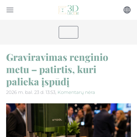
Graviravimas renginio
metu – patirtis, kuri
palieka įspūdį
2026 m. bal. 23 d. 13:53,
Komentarų nėra