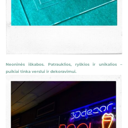
Neoninės iškabos. Patrauklios, ryškios ir unikalios –
puikiai tinka verslui ir dekoravimui.