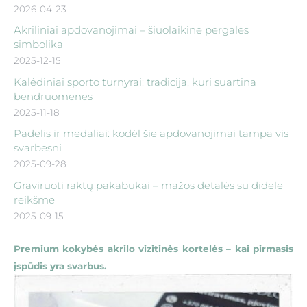
2026-04-23
Akriliniai apdovanojimai – šiuolaikinė pergalės
simbolika
2025-12-15
Kalėdiniai sporto turnyrai: tradicija, kuri suartina
bendruomenes
2025-11-18
Padelis ir medaliai: kodėl šie apdovanojimai tampa vis
svarbesni
2025-09-28
Graviruoti raktų pakabukai – mažos detalės su didele
reikšme
2025-09-15
Premium kokybės akrilo vizitinės kortelės – kai pirmasis
įspūdis yra svarbus.