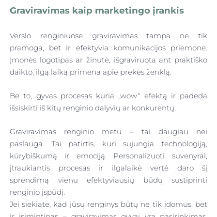
Graviravimas kaip marketingo įrankis
Verslo renginiuose graviravimas tampa ne tik
pramoga, bet ir efektyvia komunikacijos priemone.
Įmonės logotipas ar žinutė, išgraviruota ant praktiško
daikto, ilgą laiką primena apie prekės ženklą.
Be to, gyvas procesas kuria „wow“ efektą ir padeda
išsiskirti iš kitų renginio dalyvių ar konkurentų.
Graviravimas renginio metu – tai daugiau nei
paslauga. Tai patirtis, kuri sujungia technologiją,
kūrybiškumą ir emociją. Personalizuoti suvenyrai,
įtraukiantis procesas ir ilgalaikė vertė daro šį
sprendimą vienu efektyviausių būdų sustiprinti
renginio įspūdį.
Jei siekiate, kad jūsų renginys būtų ne tik įdomus, bet
ir įsimintinas – graviravimas gyvai yra pasirinkimas,