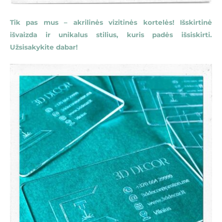
Tik pas mus – akrilinės vizitinės kortelės! Išskirtinė
išvaizda ir unikalus stilius, kuris padės išsiskirti.
Užsisakykite dabar!