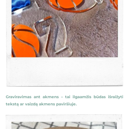
Graviravimas ant akmens – tai ilgaamžis būdas išraižyti
tekstą ar vaizdą akmens paviršiuje.