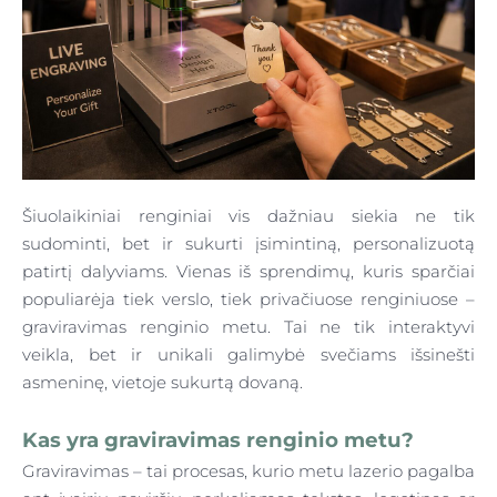
Šiuolaikiniai renginiai vis dažniau siekia ne tik
sudominti, bet ir sukurti įsimintiną, personalizuotą
patirtį dalyviams. Vienas iš sprendimų, kuris sparčiai
populiarėja tiek verslo, tiek privačiuose renginiuose –
graviravimas renginio metu. Tai ne tik interaktyvi
veikla, bet ir unikali galimybė svečiams išsinešti
asmeninę, vietoje sukurtą dovaną.
Kas yra graviravimas renginio metu?
Graviravimas – tai procesas, kurio metu lazerio pagalba