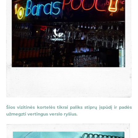
Šios vizitinės kortelės tikrai paliks stiprų įspūdį ir padės
užmegzti vertingus verslo ryšius.