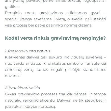
ant įvairių paviršių perkeliamas tekstas, logotipas ar
grafika.
Renginio metu graviravimas atliekamas gyvai –
speciali įranga atvežama į vietą, o svečiai gali stebėti
visą procesą bei patys pasirinkti norimą dizainą.
Kodėl verta rinktis gra
vira
vimą renginyje?
1. Personalizuota patirtis
Kiekvienas dalyvis gali sukurti individualų suvenyrą –
nuo vardo ar datos iki unikalaus simbolio. Tai suteikia
emocinę vertę, kurios negali pasiūlyti standartinės
dovanos.
2. Įtraukianti veikla
Gyvas graviravimo procesas traukia dėmesį ir tampa
natūraliu renginio akcentu. Dalyviai ne tik stebi, bet ir
įsitraukia į kūrybinį procesą.