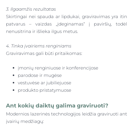
3. Ilgaamžis rezultatas
Skirtingai nei spauda ar lipdukai, graviravimas yra itin
patvarus – vaizdas „įdeginamas“ į paviršių, todėl
nenusitrina ir išlieka ilgus metus.
4. Tinka įvairiems renginiams
Graviravimas gali būti pritaikomas:
įmonių renginiuose ir konferencijose
parodose ir mugėse
vestuvėse ar jubiliejuose
produkto pristatymuose
Ant kokių daiktų galima graviruoti?
Modernios lazerinės technologijos leidžia graviruoti ant
įvairių medžiagų: