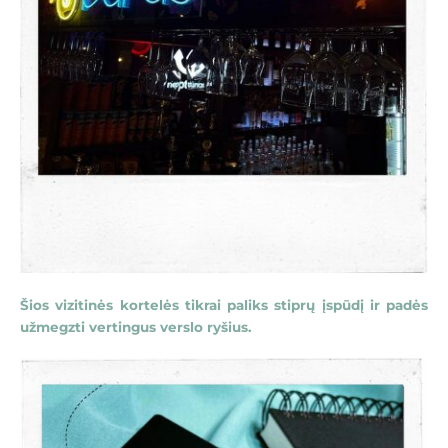
Šios vizitinės kortelės tikrai paliks stiprų įspūdį ir padės
užmegzti vertingus verslo ryšius.