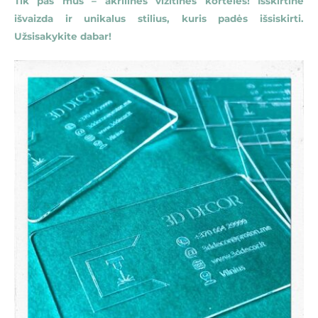
Tik pas mus – akrilinės vizitinės kortelės! Išskirtinė
išvaizda ir unikalus stilius, kuris padės išsiskirti.
Užsisakykite dabar!