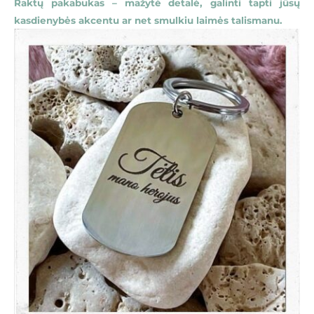
Raktų pakabukas – mažytė detalė, galinti tapti jūsų
kasdienybės akcentu ar net smulkiu laimės talismanu.