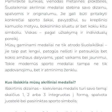
Pamirškite sunkias, vienodas metalines plokšteles.
Šiuolaikiniai
akriliniai medaliai
stebina savo dizainu,
spalvomis ir originalumu. Jie gali būti pritaikyti
konkrečiai
sporto šakai
, pavyzdžiui, su krepšinio
kamuolio motyvu, boksininko siluetu ar bet kokiu kitu
simboliu. Viskas –
pagal užsakymą ir individualų
poreikį
.
Mūsų gaminami medaliai ne tik atrodo šiuolaikiškai –
jie taip pat lengvi, patogūs nešioti ir patrauklūs bet
kokio amžiaus dalyviams, ypač vaikams bei jaunimui.
Tokie
modernūs sporto medaliai
tampa ne tik
apdovanojimu, bet ir
atminimo ženklu
.
Kuo išsiskiria mūsų akriliniai medaliai?
Išskirtinis dizainas
– kiekvienas medalis turi savo temą:
skaičius 1, 2 arba 3 integruotas į formą, spalvota
juostelė bei pasirinktas sporto simbolis.