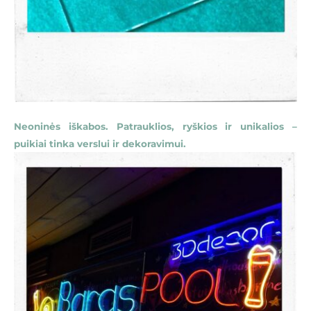
Neoninės iškabos. Patrauklios, ryškios ir unikalios –
puikiai tinka verslui ir dekoravimui.