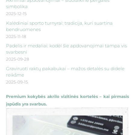
Akriliniai apdovanojimai – šiuolaikinė pergalės
simbolika
2025-12-15
Kalėdiniai sporto turnyrai: tradicija, kuri suartina
bendruomenes
2025-11-18
Padelis ir medaliai: kodėl šie apdovanojimai tampa vis
svarbesni
2025-09-28
Graviruoti raktų pakabukai – mažos detalės su didele
reikšme
2025-09-15
Premium kokybės akrilo vizitinės kortelės – kai pirmasis
įspūdis yra svarbus.