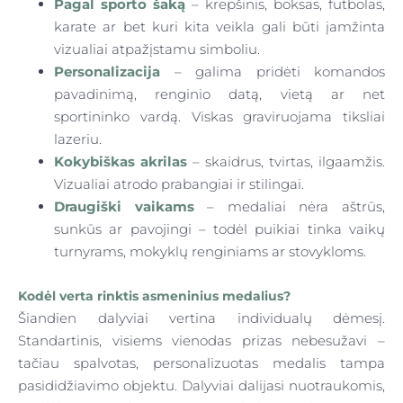
Pagal sporto šaką
– krepšinis, boksas, futbolas,
karate ar bet kuri kita veikla gali būti įamžinta
vizualiai atpažįstamu simboliu.
Personalizacija
– galima pridėti komandos
pavadinimą, renginio datą, vietą ar net
sportininko vardą. Viskas graviruojama tiksliai
lazeriu.
Kokybiškas akrilas
– skaidrus, tvirtas, ilgaamžis.
Vizualiai atrodo prabangiai ir stilingai.
Draugiški vaikams
– medaliai nėra aštrūs,
sunkūs ar pavojingi – todėl puikiai tinka vaikų
turnyrams, mokyklų renginiams ar stovykloms.
Kodėl verta rinktis asmeninius medalius?
Šiandien dalyviai vertina
individualų dėmesį
.
Standartinis, visiems vienodas prizas nebesužavi –
tačiau
spalvotas, personalizuotas medalis
tampa
pasididžiavimo objektu. Dalyviai dalijasi nuotraukomis,