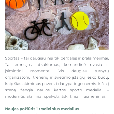
Sportas – tai daugiau nei tik pergalės ir pralaimėjimai.
Tai emocijos, atkaklumas, komandinė dvasia ir
įsimintini momentai. Vis daugiau turnyrų
organizatorių, trenerių ir švietimo įstaigų ieško būdų,
kaip šias akimirkas paversti dar ypatingesnėmis. Ir čia į
sceną žengia
naujos kartos sporto medaliai
–
modernūs,
akriliniai, spalvoti, išskirtiniai ir asmeniniai
.
Naujas požiūris į tradicinius medalius