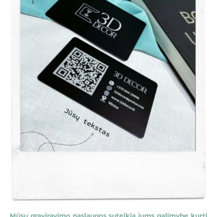
Mūsų graviravimo paslaugos suteikia jums galimybę kurti