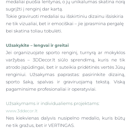
medaliai puošia lentynas, o jų unikalumas skatina norą
sugrįžti į renginį dar kartą.
Tokie
graviruoti medaliai su išskirtiniu dizainu
išsiskiria
ne tik vizualiai, bet ir emociškai – jie įprasmina pergalę
bei skatina toliau tobulėti.
Užsakykite – lengvai ir greitai
Jei organizuojate sporto renginį, turnyrą ar mokyklos
varžybas –
3DDecor.lt
siūlo sprendimą, kuris ne tik
atrodo įspūdingai, bet ir suteikia pridėtinės vertės Jūsų
renginiui. Užsakymas paprastas: pasirinkite dizainą,
sporto šaką, spalvas ir graviruojamą tekstą. Viską
pagaminsime profesionaliai ir operatyviai.
Užsakymams ir individualiems projektams:
www.3ddecor.lt
Nes kiekvienas dalyvis nusipelno medalio, kuris būtų
ne tik gražus, bet ir
VERTINGAS.